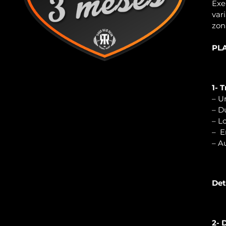
Exe
var
zon
PL
1- 
– U
– D
– L
– E
– A
Det
2- 