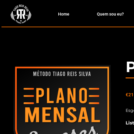
Home
Quem sou eu?
€
21
Esg
Lis