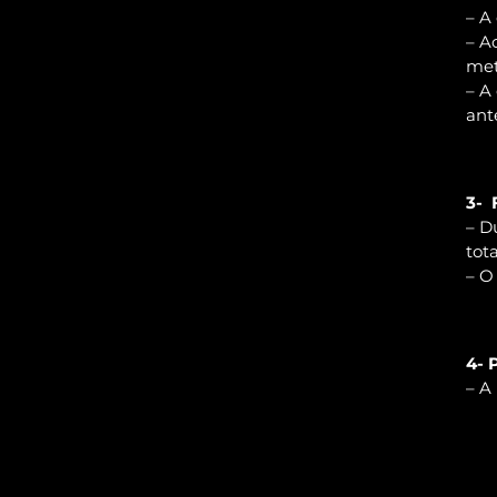
– A
– A
met
– A
ant
3- 
– D
tot
– O
4- 
– A